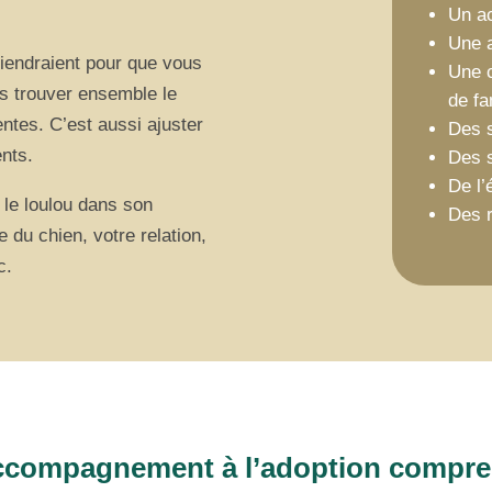
Un a
Une 
iendraient pour que vous
Une c
ons trouver ensemble le
de fa
entes. C’est aussi ajuster
Des s
nts.
Des 
De l’
 le loulou dans son
Des r
e du chien, votre relation,
c.
ccompagnement à l’adoption compre