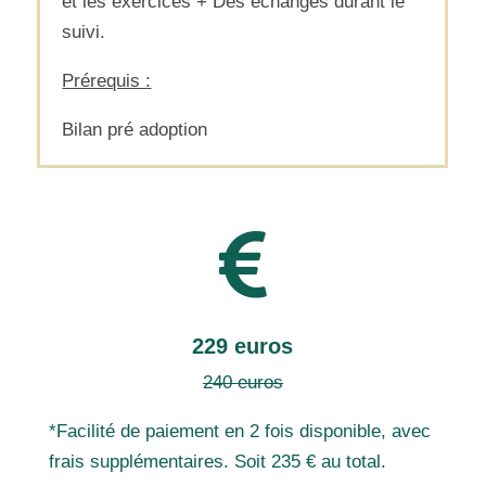
et les exercices + Des échanges durant le
suivi.
Prérequis :
Bilan pré adoption

229 euros
240 euros
*
Facilité de paiement en 2 fois disponible, avec
frais supplémentaires. Soit 235 € au total.