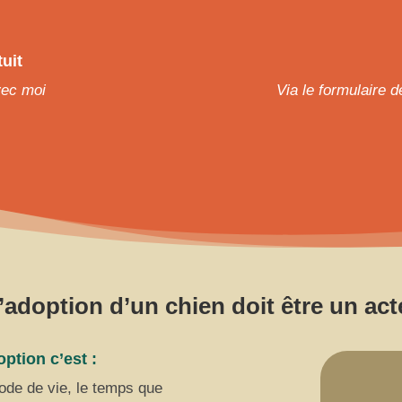
uit
vec moi
Via le formulaire 
’adoption d’un chien doit être un acte
ption c’est :
mode de vie, le temps que