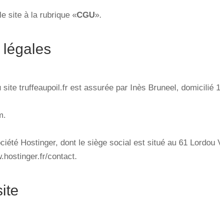
 site à la rubrique «
CGU
».
 légales
du site truffeaupoil.fr est assurée par Inès Bruneel, domicilié
m.
 société Hostinger, dont le siège social est situé au 61 Lordo
.hostinger.fr/contact.
ite