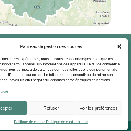

Panneau de gestion des cookies
les meilleures expériences, nous utilisons des technologies telles que les
 stocker et/ou accéder aux informations des appareils. Le fait de consentir à
gies nous permettra de traiter des données telles que le comportement de
Contact
 les ID uniques sur ce site. Le fait de ne pas consentir ou de retirer son
 peut avoir un effet négatif sur certaines caractéristiques et fonctions.
ines@truffeaupoil.fr
rvices
0788246806
cepter
Refuser
Voir les préférences
Politique de cookies
Politique de confidentialité
–
–
–
–
onfidentialité
Politiques de cookies
CGV
CGU
Plan du site