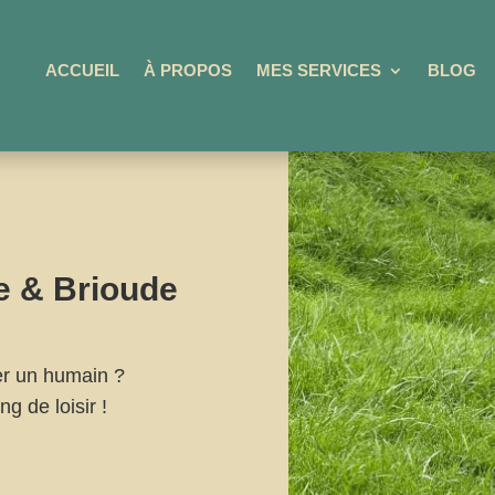
ACCUEIL
À PROPOS
MES SERVICES
BLOG
re
&
Brioude
er un humain ?
ng de loisir !