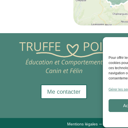
Pour offrir 
cookies pour
ces technolo
navigation ou
consentement
Gérer les se
Me contacter
Ac
–
Mentions légales
Politique de c