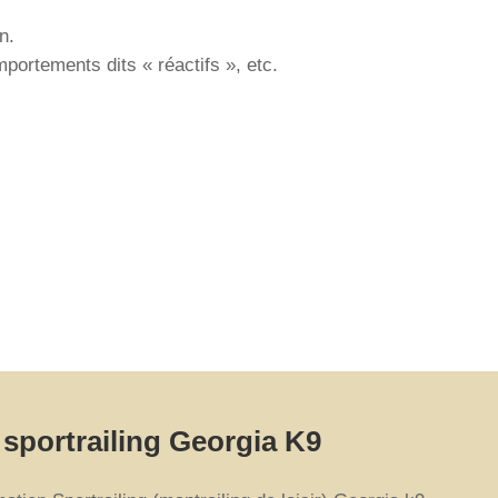
n.
ortements dits « réactifs », etc.
n sportrailing Georgia K9